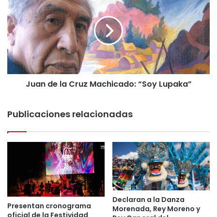
u
a
a
n
n
o
d
t
e
i
l
e
a
n
C
e
Juan de la Cruz Machicado: “Soy Lupaka”
r
u
u
n
z
l
Publicaciones relacionadas
M
u
a
g
c
a
h
r
i
d
c
o
a
n
d
d
o
Declaran a la Danza
e
Presentan cronograma
:
Morenada, Rey Moreno y
d
oficial de la Festividad
“