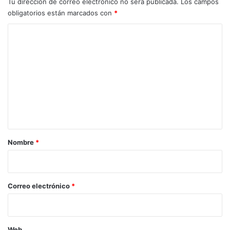
Tu dirección de correo electrónico no será publicada.
Los campos
obligatorios están marcados con
*
C
o
m
e
n
t
a
r
Nombre
*
i
o
*
Correo electrónico
*
Web