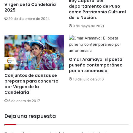
Rey Caporal del
e
Virgen de la Candelaria
S
departamento de Puno
s
2025
como Patrimonio Cultural
o
c
de la Nación.
y
20 de diciembre de 2024
a
L
9 de mayo de 2021
n
u
s
p
a
a
r
k
a
Omar Aramayo: El poeta
”
puneño contemporáneo
por antonomasia
Conjuntos de danzas se
18 de julio de 2016
preparan para concurso
por Virgen de la
Candelaria
6 de enero de 2017
Deja una respuesta