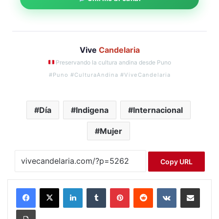
Vive
Candelaria
Preservando la cultura andina desde Puno
#Puno #CulturaAndina #ViveCandelaria
Día
Indigena
Internacional
Mujer
Copy URL
LinkedIn
Tumblr
Pinterest
Reddit
VKontakte
Compartir por correo electrónico
Imprimir