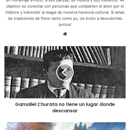
objetivo es conectar con personas que comparten el amor por el
folklore y transmitir la magia de nuestra herencia cultural. Si amas
las tradiciones de Puno tanto como yo, ¡te invito a descubrirlas
juntos!
Siti
o
we
G
b
a
m
a
l
i
e
l
C
Gamaliel Churata no tiene un lugar donde
h
descansar
u
r
a
J
t