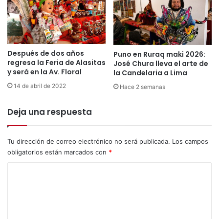
e
n
z
o
r
Después de dos años
Puno en Ruraq maki 2026:
a
regresa la Feria de Alasitas
José Chura lleva el arte de
y será en la Av. Floral
la Candelaria a Lima
14 de abril de 2022
Hace 2 semanas
Deja una respuesta
Tu dirección de correo electrónico no será publicada.
Los campos
obligatorios están marcados con
*
C
o
m
e