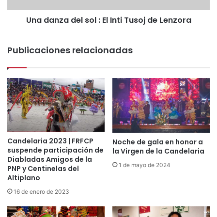
d
Una danza del sol : El Inti Tusoj de Lenzora
e
l
s
Publicaciones relacionadas
o
l
:
E
l
I
n
t
i
Candelaria 2023 | FRFCP
Noche de gala en honor a
T
suspende participación de
la Virgen de la Candelaria
u
Diabladas Amigos de la
s
1 de mayo de 2024
PNP y Centinelas del
o
Altiplano
j
16 de enero de 2023
d
e
L