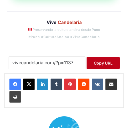
Vive
Candelaria
Preservando la cultura andina desde Puno
#Puno #CulturaAndina #ViveCandelaria
Copy URL
LinkedIn
Tumblr
Pinterest
Reddit
VKontakte
Compartir por correo electrónico
Imprimir