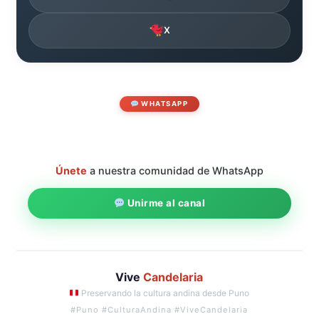
X
WHATSAPP
Únete
a nuestra comunidad de WhatsApp
Unirme al canal
Vive
Candelaria
Preservando la cultura andina desde Puno
#Puno #CulturaAndina #ViveCandelaria