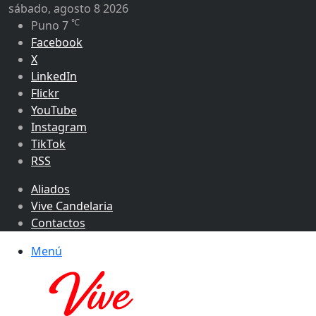
sábado, agosto 8 2026
℃
Puno
7
Facebook
X
LinkedIn
Flickr
YouTube
Instagram
TikTok
RSS
Aliados
Vive Candelaria
Contactos
Menú