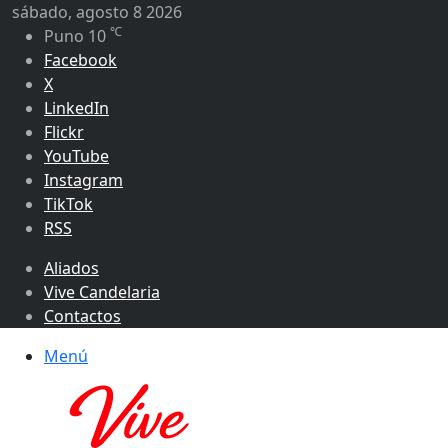
sábado, agosto 8 2026
℃
Puno
10
Facebook
X
LinkedIn
Flickr
YouTube
Instagram
TikTok
RSS
Aliados
Vive Candelaria
Contactos
Menú