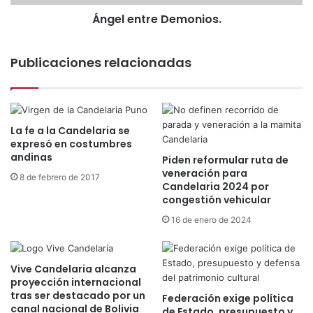
r
d
Ángel entre Demonios.
e
e
D
l
e
a
Publicaciones relacionadas
m
C
o
a
n
n
i
d
o
e
La fe a la Candelaria se
s
expresó en costumbres
l
.
andinas
a
Piden reformular ruta de
veneración para
r
8 de febrero de 2017
Candelaria 2024 por
i
congestión vehicular
a
c
16 de enero de 2024
o
n
i
Vive Candelaria alcanza
m
proyección internacional
á
tras ser destacado por un
Federación exige política
g
canal nacional de Bolivia
de Estado, presupuesto y