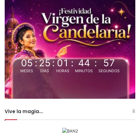
05
:
25
:
01
:
44
:
56
MESES
DIAS
HORAS
MINUTOS
SEGUNDOS
Vive la magia...