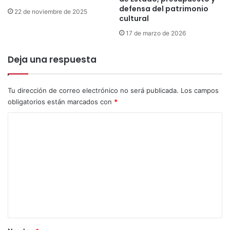
e
defensa del patrimonio
22 de noviembre de 2025
n
cultural
e
17 de marzo de 2026
s
d
Deja una respuesta
e
c
a
Tu dirección de correo electrónico no será publicada.
Los campos
r
n
obligatorios están marcados con
*
a
C
v
a
o
l
m
d
e
e
O
n
r
t
u
r
a
o
r