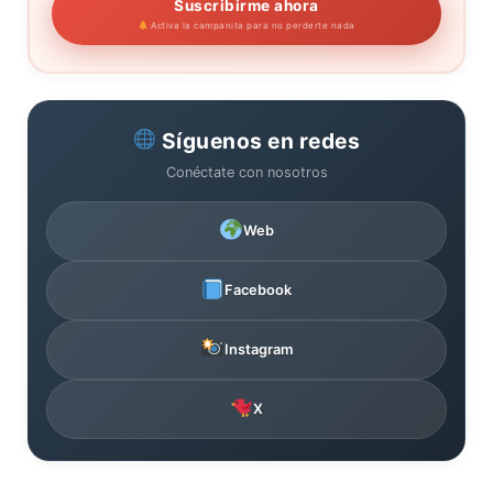
Suscribirme ahora
Activa la campanita para no perderte nada
Síguenos en redes
Conéctate con nosotros
Web
Facebook
Instagram
X