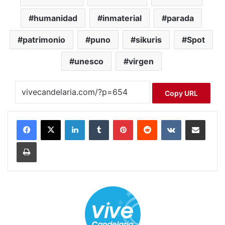
humanidad
inmaterial
parada
patrimonio
puno
sikuris
Spot
unesco
virgen
Copy URL
LinkedIn
Tumblr
Pinterest
Reddit
VKontakte
Compartir por correo electrónico
Imprimir