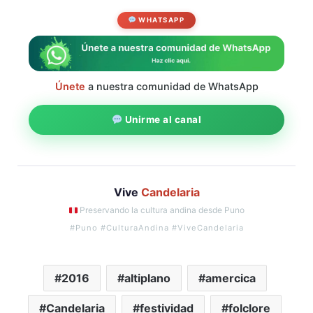
WHATSAPP
Únete
a nuestra comunidad de WhatsApp
Unirme al canal
Vive
Candelaria
Preservando la cultura andina desde Puno
#Puno #CulturaAndina #ViveCandelaria
2016
altiplano
amercica
Candelaria
festividad
folclore