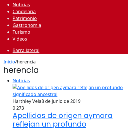
Noticias
Candelaria
Patrimonio
Gastronomia
Turismo
Videos
Barra lateral
Inicio
/
herencia
herencia
Noticias
Harthley Vela
8 de junio de 2019
0
273
Apellidos de origen aymara
reflejan un profundo