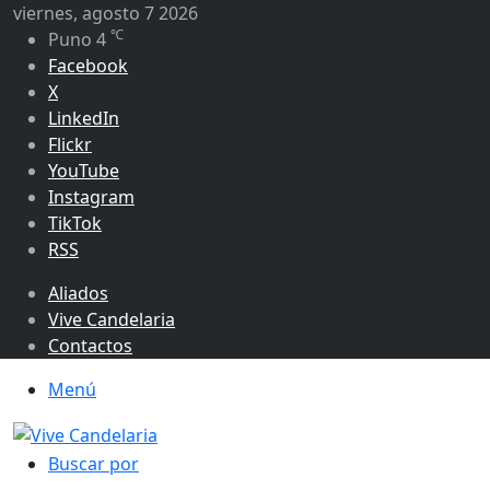
viernes, agosto 7 2026
℃
Puno
4
Facebook
X
LinkedIn
Flickr
YouTube
Instagram
TikTok
RSS
Aliados
Vive Candelaria
Contactos
Menú
Buscar por