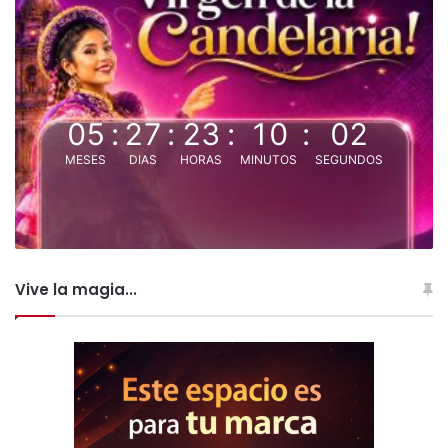
05
:
27
:
23
:
10
:
02
MESES
DIAS
HORAS
MINUTOS
SEGUNDOS
Vive la magia...