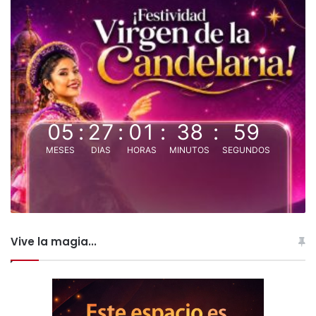
05
:
27
:
01
:
38
:
59
MESES
DIAS
HORAS
MINUTOS
SEGUNDOS
Vive la magia...