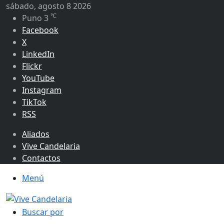
sábado, agosto 8 2026
℃
Puno
3
Facebook
X
LinkedIn
Flickr
YouTube
Instagram
TikTok
RSS
Aliados
Vive Candelaria
Contactos
Menú
Buscar por