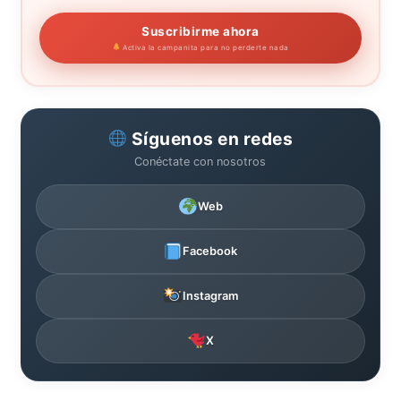
Suscribirme ahora
Activa la campanita para no perderte nada
Síguenos en redes
Conéctate con nosotros
Web
Facebook
Instagram
X