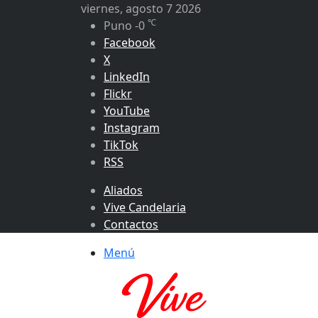
viernes, agosto 7 2026
℃
Puno
-0
Facebook
X
LinkedIn
Flickr
YouTube
Instagram
TikTok
RSS
Aliados
Vive Candelaria
Contactos
Menú