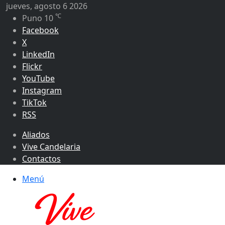
jueves, agosto 6 2026
℃
Puno
10
Facebook
X
LinkedIn
Flickr
YouTube
Instagram
TikTok
RSS
Aliados
Vive Candelaria
Contactos
Menú