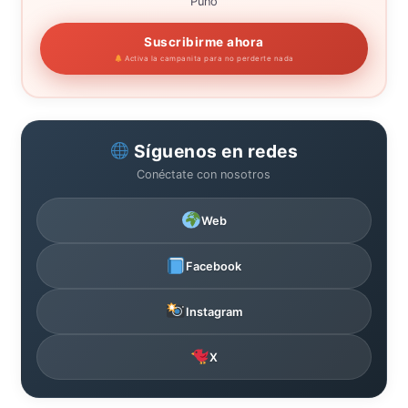
Puno
Suscribirme ahora
Activa la campanita para no perderte nada
Síguenos en redes
Conéctate con nosotros
Web
Facebook
Instagram
X