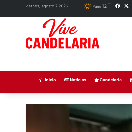
℃
12
Face
X
viernes, agosto 7 2026
Puno
Inicio
Noticias
Candelaria