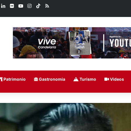
book
LinkedIn
Flickr
YouTube
Instagram
TikTok
RSS
Patrimonio
Gastronomia
Turismo
Videos