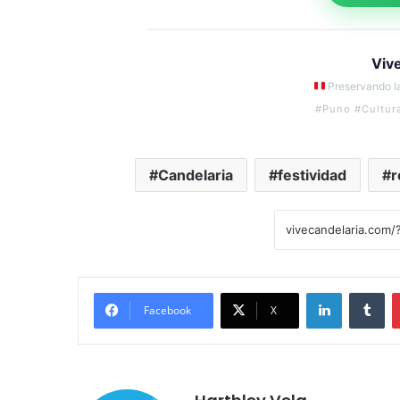
Viv
Preservando la
#Puno #Cultur
Candelaria
festividad
r
LinkedIn
Tumblr
Facebook
X