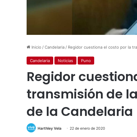
Inicio
/
Candelaria
/
Regidor cuestiona el costo por la tr
Candelaria
Noticias
Puno
Regidor cuestiona
transmisión de la
de la Candelaria
Harthley Vela
22 de enero de 2020