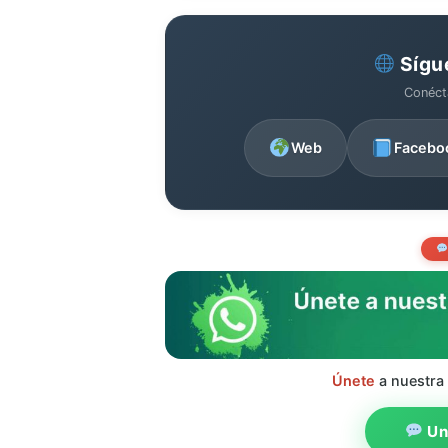
Sígu
Conéct
Web
Facebo
Únete
a nuestra
Uni