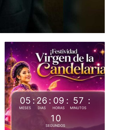
05
:
26
:
09
:
57
:
MESES
DIAS
HORAS
MINUTOS
08
SEGUNDOS