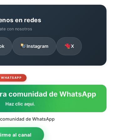
enos en redes
ate con nosotros
ok
Instagram
X
WHATSAPP
 comunidad de WhatsApp
rme al canal