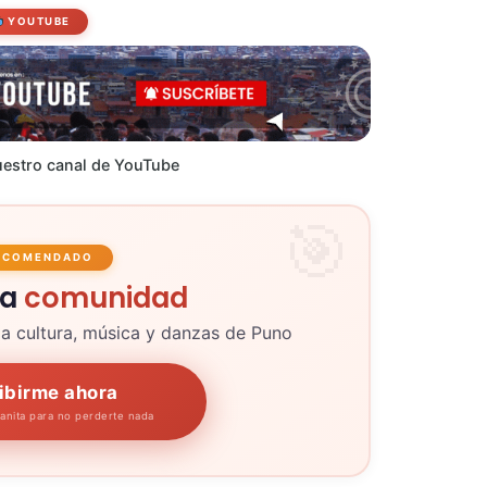
YOUTUBE
estro canal de YouTube
ECOMENDADO
la
comunidad
la cultura, música y danzas de Puno
ibirme ahora
panita para no perderte nada