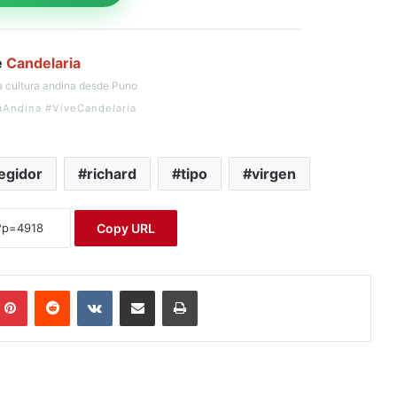
e
Candelaria
 cultura andina desde Puno
aAndina #ViveCandelaria
egidor
richard
tipo
virgen
Copy URL
Pinterest
Reddit
VKontakte
Compartir por correo electrónico
Imprimir