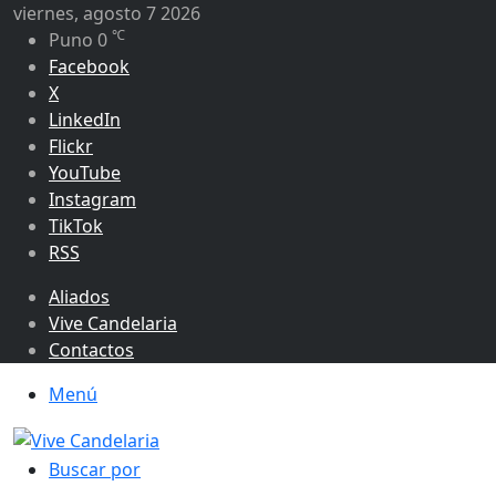
viernes, agosto 7 2026
℃
Puno
0
Facebook
X
LinkedIn
Flickr
YouTube
Instagram
TikTok
RSS
Aliados
Vive Candelaria
Contactos
Menú
Buscar por