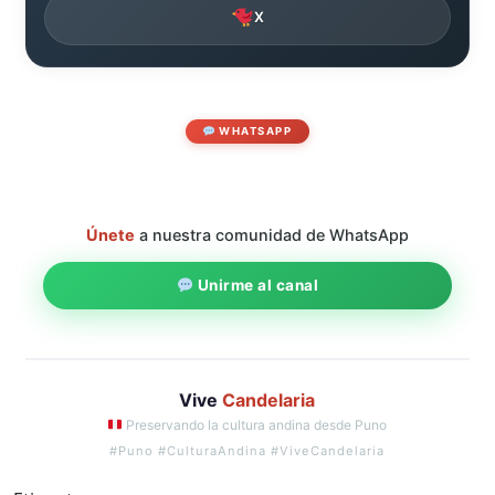
X
WHATSAPP
Únete
a nuestra comunidad de WhatsApp
Unirme al canal
Vive
Candelaria
Preservando la cultura andina desde Puno
#Puno #CulturaAndina #ViveCandelaria