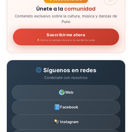
Únete a la
comunidad
Contenido exclusivo sobre la cultura, música y danzas de
Puno
Suscribirme ahora
Activa la campanita para no perderte nada
Síguenos en redes
Conéctate con nosotros
Web
Facebook
Instagram