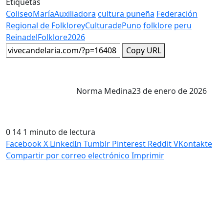
Etiquetas
ColiseoMaríaAuxiliadora
cultura puneña
Federación
Regional de FolkloreyCulturadePuno
folklore
peru
ReinadelFolklore2026
Copy URL
Norma Medina
23 de enero de 2026
0
14
1 minuto de lectura
Facebook
X
LinkedIn
Tumblr
Pinterest
Reddit
VKontakte
Compartir por correo electrónico
Imprimir