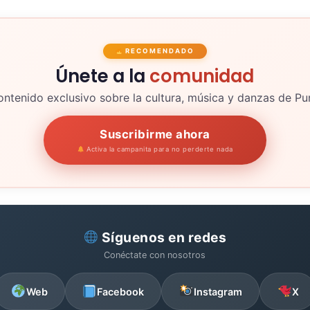
RECOMENDADO
Únete a la
comunidad
ntenido exclusivo sobre la cultura, música y danzas de P
Suscribirme ahora
Activa la campanita para no perderte nada
Síguenos en redes
Conéctate con nosotros
Web
Facebook
Instagram
X