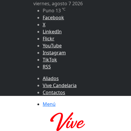
viernes, agosto 7 2026
℃
Puno
13
Facebook
X
LinkedIn
Flickr
YouTube
Instagram
TikTok
RSS
Aliados
Vive Candelaria
Contactos
Menú