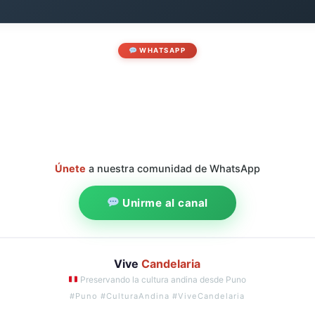
WHATSAPP
Únete
a nuestra comunidad de WhatsApp
Unirme al canal
Vive
Candelaria
Preservando la cultura andina desde Puno
#Puno #CulturaAndina #ViveCandelaria