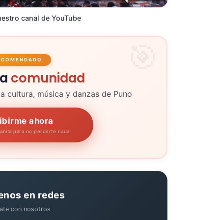
estro canal de YouTube
ECOMENDADO
la
comunidad
la cultura, música y danzas de Puno
ibirme ahora
panita para no perderte nada
enos en redes
ate con nosotros