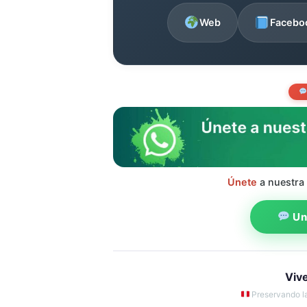
Web
Facebo
Únete
a nuestra
Uni
Viv
Preservando la