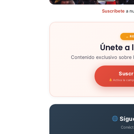
Suscríbete
a nu
R
Únete a 
Contenido exclusivo sobre 
Suscr
Activa la cam
Sígu
Conéct