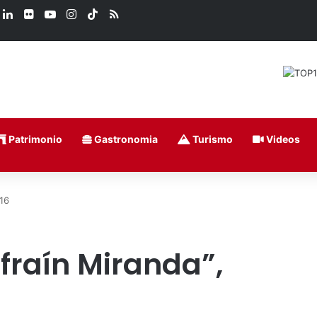
book
LinkedIn
Flickr
YouTube
Instagram
TikTok
RSS
Patrimonio
Gastronomia
Turismo
Videos
016
“Efraín Miranda”,