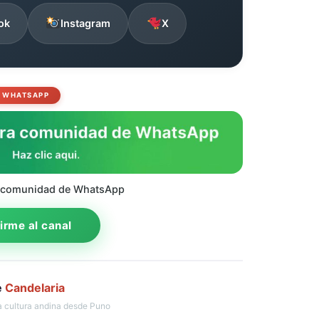
ok
Instagram
X
WHATSAPP
 comunidad de WhatsApp
rme al canal
e
Candelaria
 cultura andina desde Puno