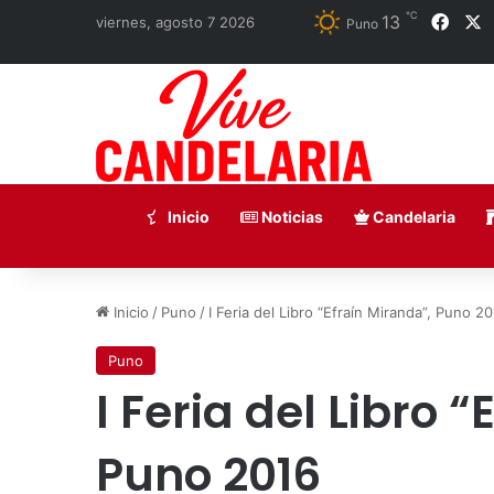
℃
13
Face
X
viernes, agosto 7 2026
Puno
Inicio
Noticias
Candelaria
Inicio
/
Puno
/
I Feria del Libro “Efraín Miranda”, Puno 2
Puno
I Feria del Libro 
Puno 2016