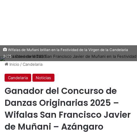
Wifalas de Muñani brillan en la Festividad de la Virgen de la Candelaria
2025.
Inicio
/
Candelaria
Candelaria
Noticias
Ganador del Concurso de
Danzas Originarias 2025 –
Wifalas San Francisco Javier
de Muñani – Azángaro