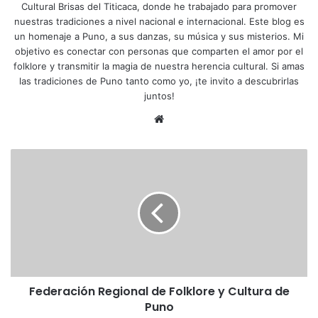
Cultural Brisas del Titicaca, donde he trabajado para promover
nuestras tradiciones a nivel nacional e internacional. Este blog es
un homenaje a Puno, a sus danzas, su música y sus misterios. Mi
objetivo es conectar con personas que comparten el amor por el
folklore y transmitir la magia de nuestra herencia cultural. Si amas
las tradiciones de Puno tanto como yo, ¡te invito a descubrirlas
juntos!
Siti
o
we
F
b
e
d
e
r
a
c
i
ó
Federación Regional de Folklore y Cultura de
n
Puno
R