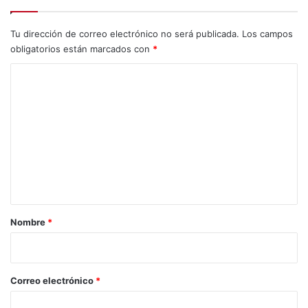
s
O
Tu dirección de correo electrónico no será publicada.
Los campos
r
obligatorios están marcados con
*
i
g
C
i
o
n
a
m
r
e
i
n
a
s
t
e
a
n
H
r
Nombre
*
o
i
n
o
o
r
*
Correo electrónico
*
a
l