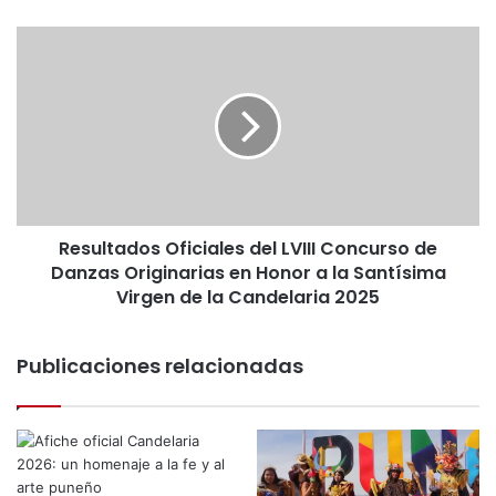
e
g
R
i
e
o
s
n
u
a
l
l
t
d
a
e
d
F
o
o
Resultados Oficiales del LVIII Concurso de
s
l
Danzas Originarias en Honor a la Santísima
O
k
f
Virgen de la Candelaria 2025
l
i
o
c
r
Publicaciones relacionadas
i
e
a
y
l
C
e
u
s
l
d
t