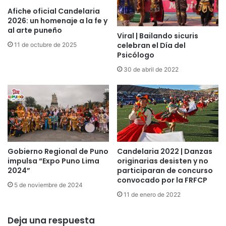
e
u
Afiche oficial Candelaria
l
r
2026: un homenaje a la fe y
L
al arte puneño
a
V
Viral | Bailando sicuris
d
celebran el Día del
11 de octubre de 2025
I
e
Psicólogo
I
P
I
30 de abril de 2022
u
C
n
o
o
n
c
u
r
s
Candelaria 2022 | Danzas
Gobierno Regional de Puno
o
originarias desisten y no
impulsa “Expo Puno Lima
d
participaran de concurso
2024”
e
convocado por la FRFCP
D
5 de noviembre de 2024
a
11 de enero de 2022
n
z
Deja una respuesta
a