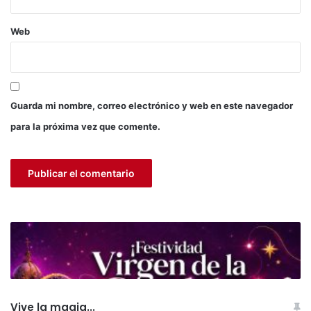
a
S
Web
a
n
t
í
s
Guarda mi nombre, correo electrónico y web en este navegador
i
m
para la próxima vez que comente.
a
V
i
r
g
e
n
d
e
l
a
C
Vive la magia...