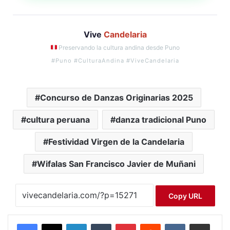
Vive
Candelaria
Preservando la cultura andina desde Puno
#Puno #CulturaAndina #ViveCandelaria
Concurso de Danzas Originarias 2025
cultura peruana
danza tradicional Puno
Festividad Virgen de la Candelaria
Wifalas San Francisco Javier de Muñani
Copy URL
LinkedIn
Tumblr
Pinterest
Reddit
VKontakte
Compartir por correo electrónico