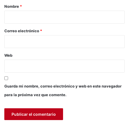
d
m
r
Nombre
*
a
a
d
i
y
o
p
*
Correo electrónico
*
r
o
y
e
Web
c
c
i
ó
n
d
Guarda mi nombre, correo electrónico y web en este navegador
e
para la próxima vez que comente.
P
u
n
o