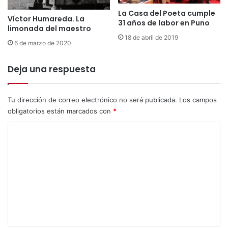
M
b
i
La Casa del Poeta cumple
i
Víctor Humareda. La
V
31 años de labor en Puno
n
limonada del maestro
i
a
18 de abril de 2019
e
6 de marzo de 2020
c
j
i
o
Deja una respuesta
ó
S
n
a
d
n
Tu dirección de correo electrónico no será publicada.
Los campos
e
J
obligatorios están marcados con
*
a
u
r
a
C
t
n
e
o
F
,
m
i
i
l
e
d
i
e
n
a
n
l
t
t
L
i
a
i