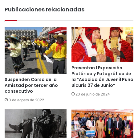
a
C
Publicaciones relacionadas
n
a
c
n
h
d
i
e
s
l
k
a
a
r
m
i
a
a
d
Presentan I Exposición
2
Pictórica y Fotográfica de
e
0
Suspenden Corso de la
la “Asociación Juvenil Puno
C
2
Amistad por tercer año
Sicuris 27 de Junio”
a
6
consecutivo
p
20 de junio de 2024
:
o
3 de agosto de 2022
U
r
n
a
a
l
c
e
o
s
m