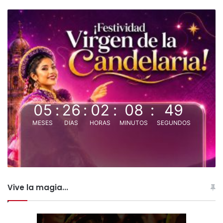
05
:
26
:
02
:
08
:
48
MESES
DIAS
HORAS
MINUTOS
SEGUNDOS
Vive la magia...