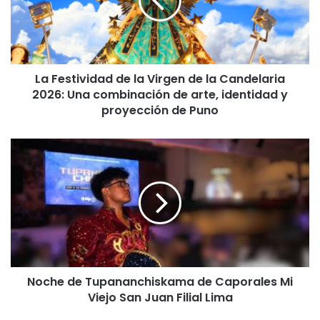
s
t
i
v
i
La Festividad de la Virgen de la Candelaria
d
2026: Una combinación de arte, identidad y
a
d
proyección de Puno
d
e
N
l
o
a
c
V
h
i
e
r
d
g
e
e
T
n
u
d
Noche de Tupananchiskama de Caporales Mi
p
e
Viejo San Juan Filial Lima
a
l
n
a