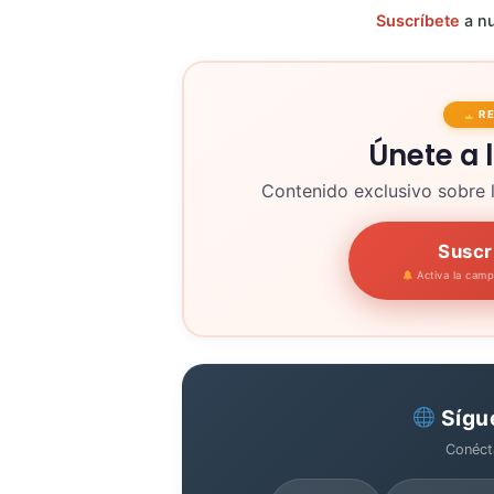
Suscríbete
a nu
R
Únete a 
Contenido exclusivo sobre 
Suscr
Activa la cam
Sígu
Conéct