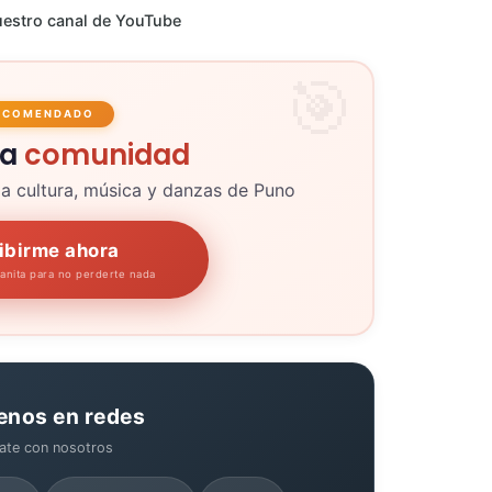
estro canal de YouTube
ECOMENDADO
la
comunidad
la cultura, música y danzas de Puno
ibirme ahora
panita para no perderte nada
enos en redes
ate con nosotros