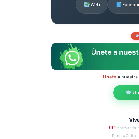
Web
Facebo
Únete
a nuestra
Uni
Viv
Preservando la
#Puno #Cultur