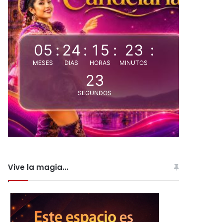
05
:
24
:
15
:
23
:
MESES
DIAS
HORAS
MINUTOS
22
SEGUNDOS
Vive la magia...