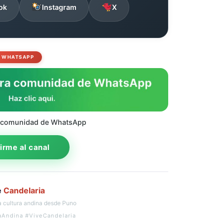
ok
Instagram
X
WHATSAPP
 comunidad de WhatsApp
rme al canal
e
Candelaria
 cultura andina desde Puno
aAndina #ViveCandelaria