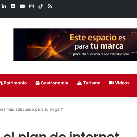
book
X
LinkedIn
Flickr
YouTube
Instagram
TikTok
RSS
Patrimonio
Gastronomia
Turismo
Videos
rnet más adecuado para tu hogar?
el plan de internet