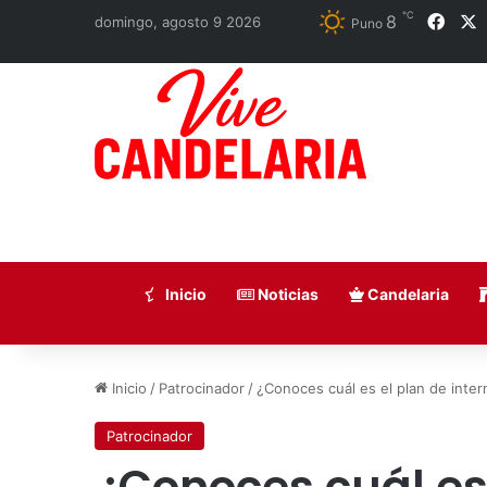
℃
8
Face
domingo, agosto 9 2026
Puno
Inicio
Noticias
Candelaria
Inicio
/
Patrocinador
/
¿Conoces cuál es el plan de inte
Patrocinador
¿Conoces cuál es 