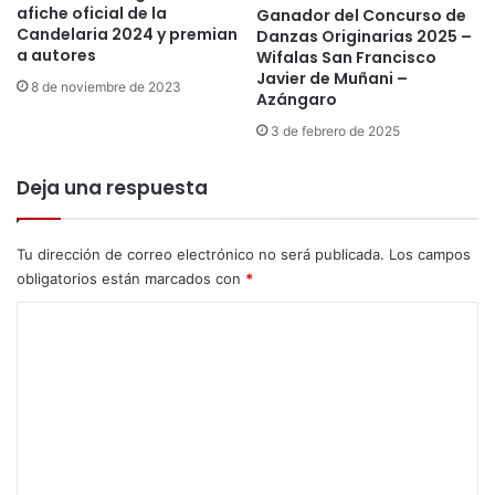
o
afiche oficial de la
Ganador del Concurso de
v
o
Candelaria 2024 y premian
Danzas Originarias 2025 –
i
g
a autores
Wifalas San Francisco
d
l
Javier de Muñani –
a
8 de noviembre de 2023
e
Azángaro
d
V
3 de febrero de 2025
i
r
Deja una respuesta
g
e
n
Tu dirección de correo electrónico no será publicada.
Los campos
d
obligatorios están marcados con
*
e
l
C
a
o
C
m
a
n
e
d
n
e
l
t