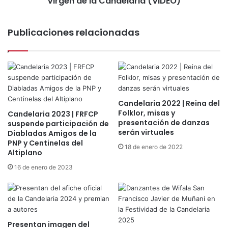
Virgen de la Candelaria (VIDEO)
n
C
c
a
l
Publicaciones relacionadas
t
u
á
i
l
d
o
o
g
e
o
n
d
t
Candelaria 2022 | Reina del
e
r
Folklor, misas y
Candelaria 2023 | FRFCP
D
presentación de danzas
a
suspende participación de
a
serán virtuales
Diabladas Amigos de la
d
n
PNP y Centinelas del
u
18 de enero de 2022
z
Altiplano
c
a
t
16 de enero de 2023
s
o
F
r
e
d
s
e
t
G
Presentan imagen del
i