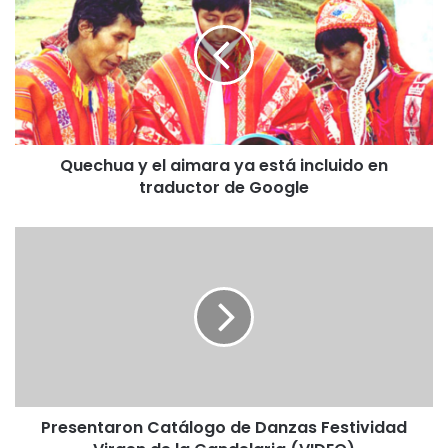
e
c
h
u
a
y
e
Quechua y el aimara ya está incluido en
l
traductor de Google
a
i
m
P
a
r
r
e
a
s
y
e
a
n
e
t
s
a
t
r
á
Presentaron Catálogo de Danzas Festividad
o
i
n