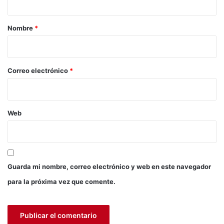
a
a
r
i
r
Nombre
*
a
i
(
o
V
I
*
Correo electrónico
*
D
E
O
)
Web
Guarda mi nombre, correo electrónico y web en este navegador
para la próxima vez que comente.