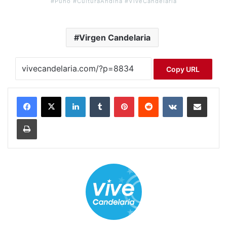
#Puno #CulturaAndina #ViveCandelaria
Virgen Candelaria
Copy URL
LinkedIn
Tumblr
Pinterest
Reddit
VKontakte
Compartir por correo electrónico
Imprimir