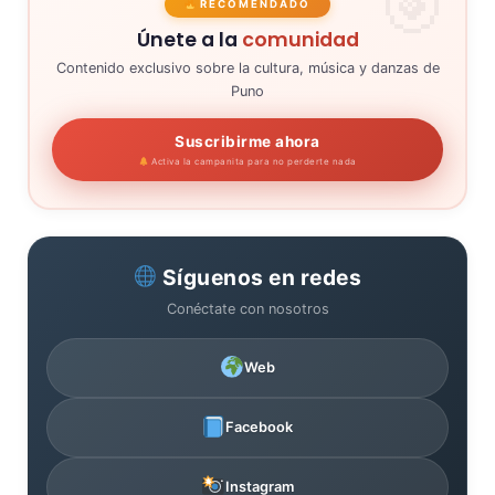
RECOMENDADO
Únete a la
comunidad
Contenido exclusivo sobre la cultura, música y danzas de
Puno
Suscribirme ahora
Activa la campanita para no perderte nada
Síguenos en redes
Conéctate con nosotros
Web
Facebook
Instagram