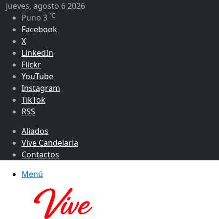
jueves, agosto 6 2026
℃
Puno
3
Facebook
X
LinkedIn
Flickr
YouTube
Instagram
TikTok
RSS
Aliados
Vive Candelaria
Contactos
Menú