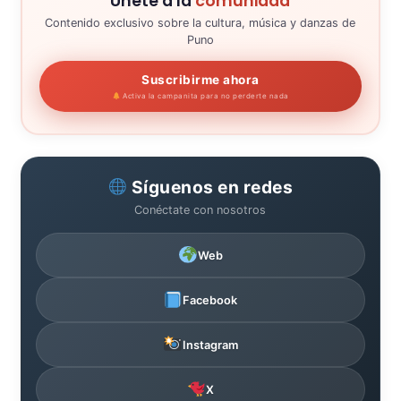
Únete a la
comunidad
Contenido exclusivo sobre la cultura, música y danzas de
Puno
Suscribirme ahora
Activa la campanita para no perderte nada
Síguenos en redes
Conéctate con nosotros
Web
Facebook
Instagram
X