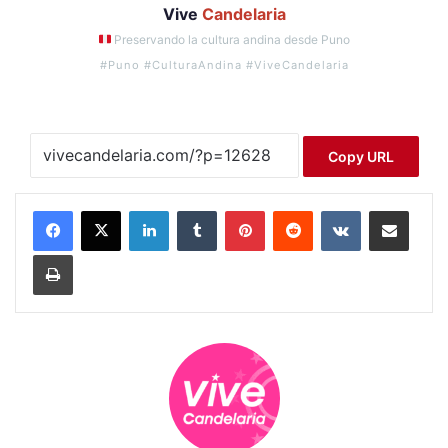
Vive
Candelaria
Preservando la cultura andina desde Puno
#Puno #CulturaAndina #ViveCandelaria
Copy URL
LinkedIn
Tumblr
Pinterest
Reddit
VKontakte
Compartir por correo electrónico
Imprimir