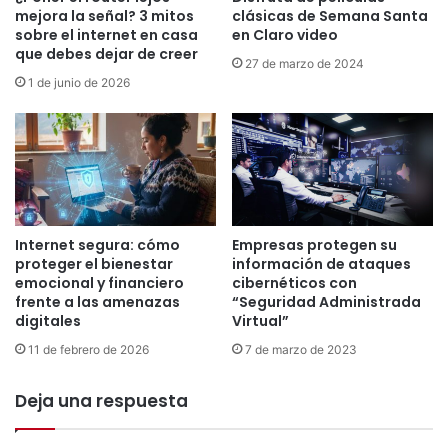
n
mejora la señal? 3 mitos
clásicas de Semana Santa
n
d
sobre el internet en casa
en Claro video
s
o
que debes dejar de creer
m
27 de marzo de 2024
"
i
1 de junio de 2026
c
s
o
i
n
ó
u
n
n
p
E
a
s
r
p
Empresas protegen su
Internet segura: cómo
a
e
información de ataques
proteger el bienestar
l
c
cibernéticos con
emocional y financiero
a
i
“Seguridad Administrada
frente a las amenazas
F
a
Virtual”
digitales
e
l
7 de marzo de 2023
11 de febrero de 2026
s
d
t
e
i
Deja una respuesta
C
v
a
i
n