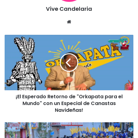
Vive Candelaria
Siti
o
we
¡
b
E
l
E
s
p
e
r
a
¡El Esperado Retorno de "Orkapata para el
d
Mundo" con un Especial de Canastas
o
R
Navideñas!
e
t
A
o
u
r