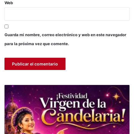
e
Web
l
a
r
i
a
Guarda mi nombre, correo electrónico y web en este navegador
2
para la próxima vez que comente.
0
2
4
p
o
r
T
V
P
e
r
ú