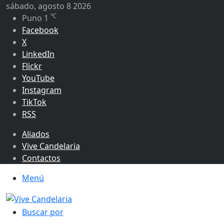
sábado, agosto 8 2026
℃
Puno
1
Facebook
X
LinkedIn
Flickr
YouTube
Instagram
TikTok
RSS
Aliados
Vive Candelaria
Contactos
Menú
Buscar por