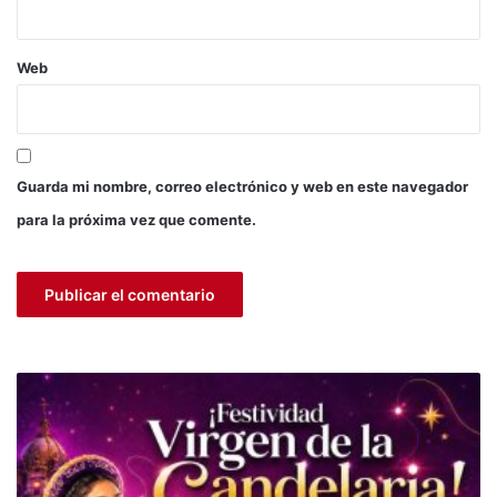
a
l
L
Web
L
A
Q
T
A
Guarda mi nombre, correo electrónico y web en este navegador
R
para la próxima vez que comente.
A
Y
M
I