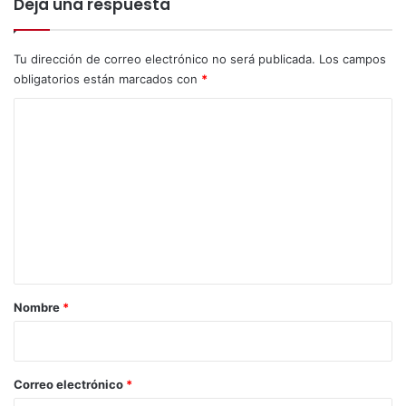
Deja una respuesta
n
c
o
i
o
Tu dirección de correo electrónico no será publicada.
Los campos
n
obligatorios están marcados con
*
a
C
l
d
o
u
m
r
a
e
n
n
t
e
t
e
a
l
r
F
Nombre
*
e
i
s
o
t
i
*
Correo electrónico
*
v