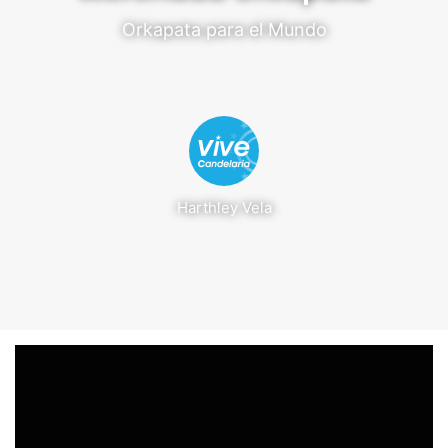
Orkapata para el Mundo
Harthley Vela