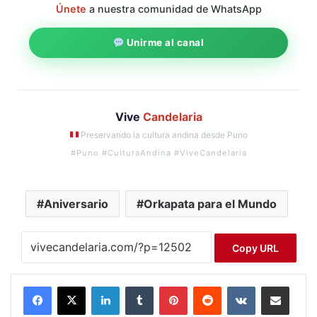
Únete
a nuestra comunidad de WhatsApp
Unirme al canal
Vive
Candelaria
Preservando la cultura andina desde Puno
#Puno #CulturaAndina #ViveCandelaria
Aniversario
Orkapata para el Mundo
Copy URL
LinkedIn
Tumblr
Pinterest
Reddit
VKontakte
Compartir por correo electrónico