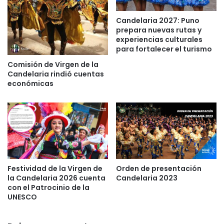
E
e
L
F
Candelaria 2027: Puno
A
prepara nuevas rutas y
o
R
experiencias culturales
l
I
para fortalecer el turismo
c
A
l
Comisión de Virgen de la
e
o
Candelaria rindió cuentas
n
r
económicas
e
e
l
y
G
C
r
u
a
l
n
t
T
u
e
r
Orden de presentación
Festividad de la Virgen de
a
a
Candelaria 2023
la Candelaria 2026 cuenta
t
con el Patrocinio de la
d
r
UNESCO
e
o
P
N
u
a