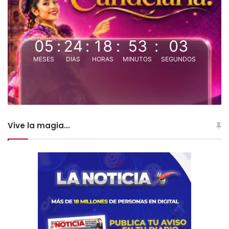
05
:
24
:
18
:
53
:
03
MESES
DIAS
HORAS
MINUTOS
SEGUNDOS
Vive la magia...