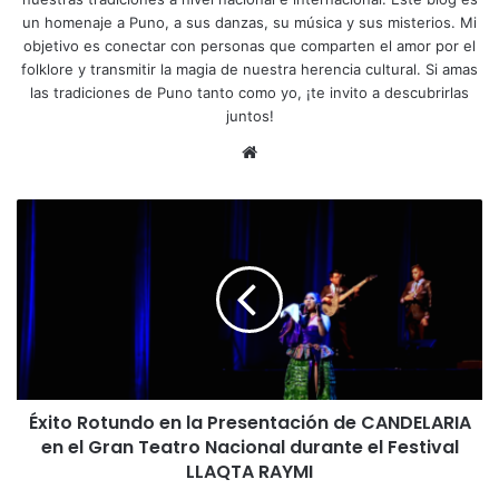
un homenaje a Puno, a sus danzas, su música y sus misterios. Mi
objetivo es conectar con personas que comparten el amor por el
folklore y transmitir la magia de nuestra herencia cultural. Si amas
las tradiciones de Puno tanto como yo, ¡te invito a descubrirlas
juntos!
Siti
o
we
É
b
x
i
t
o
R
o
t
u
Éxito Rotundo en la Presentación de CANDELARIA
n
en el Gran Teatro Nacional durante el Festival
d
o
LLAQTA RAYMI
e