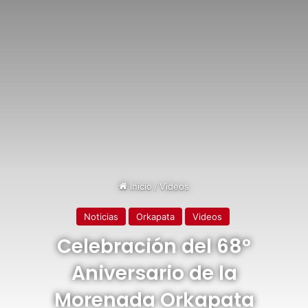
Inicio
/
Videos
Noticias
Orkapata
Videos
Celebración del 68º
Aniversario de la
Morenada Orkapata