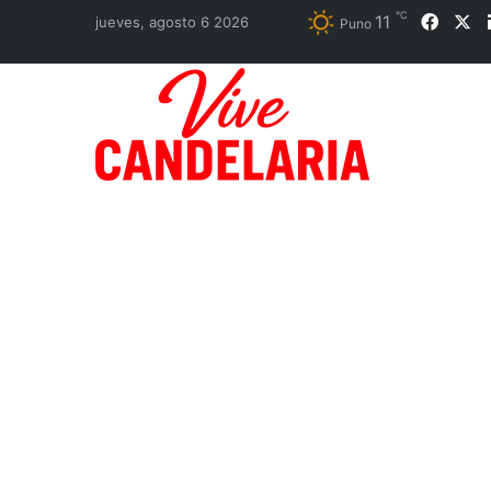
℃
11
Faceb
X
jueves, agosto 6 2026
Puno