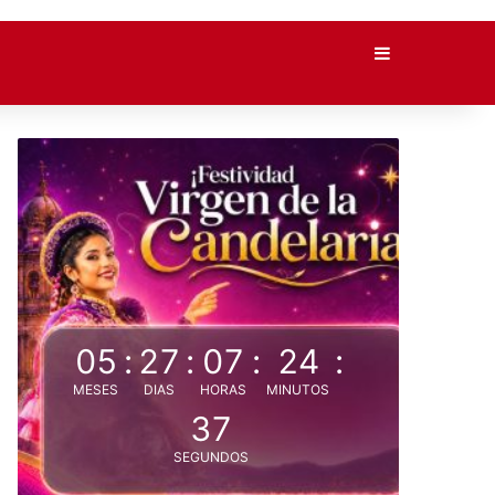
Barra lateral
05
:
27
:
07
:
24
:
MESES
DIAS
HORAS
MINUTOS
36
SEGUNDOS