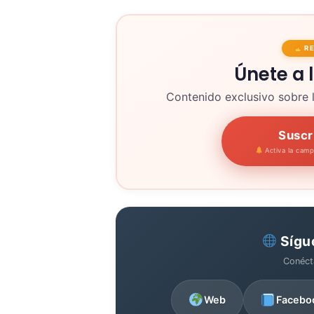
R
Únete a 
Contenido exclusivo sobre 
Suscr
Activa la cam
Sígu
Conéct
Web
Facebo