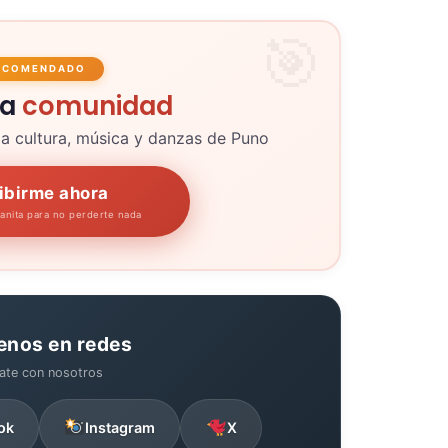
ECOMENDADO
la
comunidad
la cultura, música y danzas de Puno
ibirme ahora
panita para no perderte nada
enos en redes
ate con nosotros
ok
Instagram
X