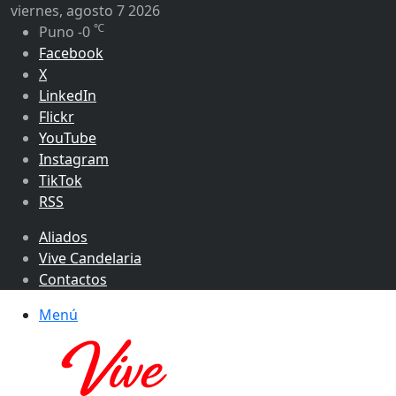
viernes, agosto 7 2026
℃
Puno
-0
Facebook
X
LinkedIn
Flickr
YouTube
Instagram
TikTok
RSS
Aliados
Vive Candelaria
Contactos
Menú