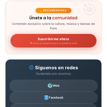
RECOMENDADO
Únete a la
comunidad
Contenido exclusivo sobre la cultura, música y danzas de
Puno
Suscribirme ahora
Activa la campanita para no perderte nada
Síguenos en redes
Conéctate con nosotros
Web
Facebook