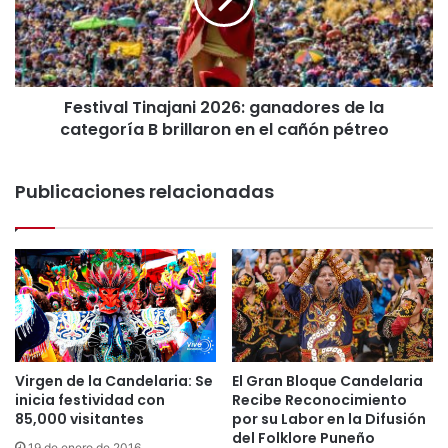
i
d
v
o
a
r
l
e
T
s
Festival Tinajani 2026: ganadores de la
i
d
categoría B brillaron en el cañón pétreo
n
e
a
l
j
X
Publicaciones relacionadas
a
X
n
X
i
I
2
I
0
I
2
C
6
o
:
n
g
c
a
Virgen de la Candelaria: Se
El Gran Bloque Candelaria
u
inicia festividad con
Recibe Reconocimiento
n
r
85,000 visitantes
por su Labor en la Difusión
a
s
del Folklore Puneño
d
19 de enero de 2016