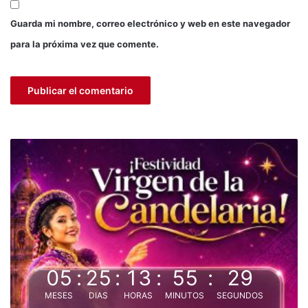
Guarda mi nombre, correo electrónico y web en este navegador
para la próxima vez que comente.
05
:
25
:
13
:
55
:
28
MESES
DIAS
HORAS
MINUTOS
SEGUNDOS