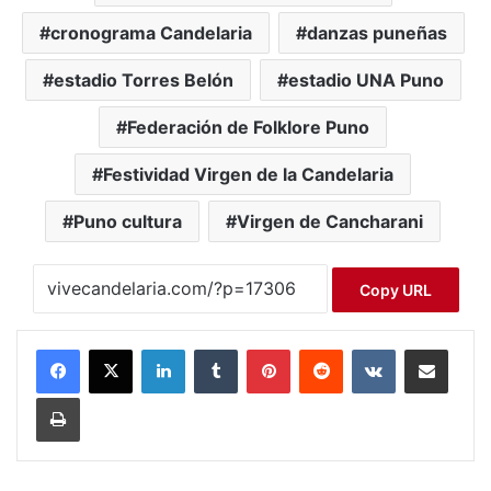
cronograma Candelaria
danzas puneñas
estadio Torres Belón
estadio UNA Puno
Federación de Folklore Puno
Festividad Virgen de la Candelaria
Puno cultura
Virgen de Cancharani
Copy URL
LinkedIn
Tumblr
Pinterest
Reddit
VKontakte
Compartir por correo electrónico
Imprimir