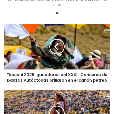
juntos!
Siti
o
we
T
b
i
n
a
j
a
n
i
2
Tinajani 2026: ganadores del XXXIII Concurso de
0
Danzas Autóctonas brillaron en el cañón pétreo
2
6
:
F
g
e
a
s
n
t
a