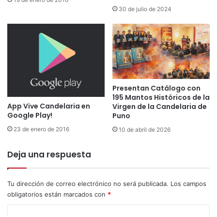
o
o
30 de julio de 2024
d
r
e
e
D
s
a
d
n
e
z
l
a
a
s
Presentan Catálogo con
c
A
195 Mantos Históricos de la
a
u
App Vive Candelaria en
Virgen de la Candelaria de
t
t
Google Play!
Puno
e
ó
g
23 de enero de 2016
10 de abril de 2026
c
o
t
r
Deja una respuesta
o
í
n
a
a
B
Tu dirección de correo electrónico no será publicada.
Los campos
s
b
obligatorios están marcados con
*
b
r
r
i
C
i