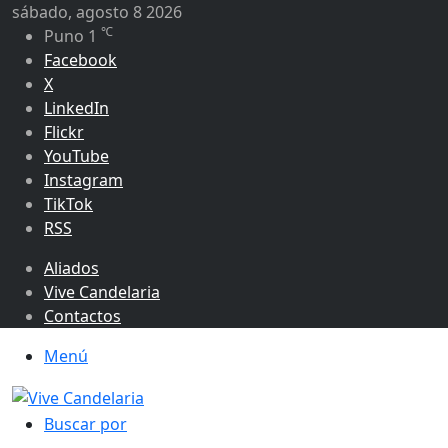
sábado, agosto 8 2026
℃
Puno
1
Facebook
X
LinkedIn
Flickr
YouTube
Instagram
TikTok
RSS
Aliados
Vive Candelaria
Contactos
Menú
Buscar por