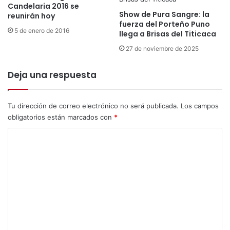
Candelaria 2016 se
m
e
Show de Pura Sangre: la
reunirán hoy
o
n
fuerza del Porteño Puno
n
5 de enero de 2016
d
llega a Brisas del Titicaca
i
e
o
27 de noviembre de 2025
l
C
a
u
Deja una respuesta
C
l
a
t
n
u
Tu dirección de correo electrónico no será publicada.
Los campos
d
r
obligatorios están marcados con
*
e
a
l
l
C
a
r
o
i
m
a
e
d
e
n
P
t
u
n
a