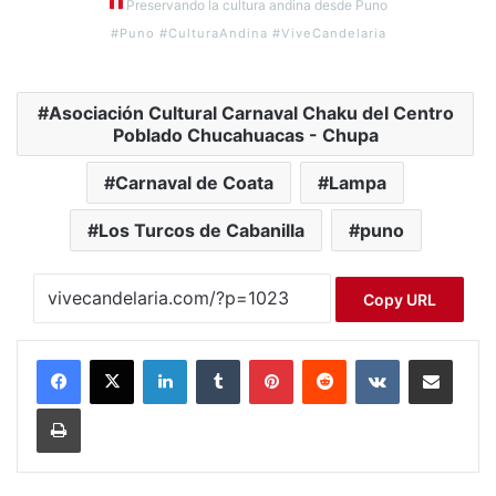
Preservando la cultura andina desde Puno
#Puno #CulturaAndina #ViveCandelaria
Asociación Cultural Carnaval Chaku del Centro
Poblado Chucahuacas - Chupa
Carnaval de Coata
Lampa
Los Turcos de Cabanilla
puno
Copy URL
LinkedIn
Tumblr
Pinterest
Reddit
VKontakte
Compartir por correo electrónico
Imprimir