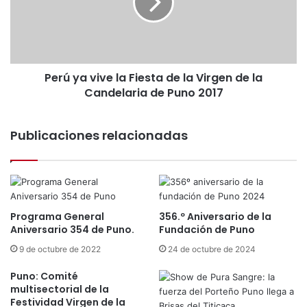
y
u
a
i
v
l
i
a
v
y
Perú ya vive la Fiesta de la Virgen de la
e
a
Candelaria de Puno 2017
l
”
a
b
F
u
Publicaciones relacionadas
i
s
e
c
s
a
t
n
a
s
d
e
Programa General
356.º Aniversario de la
e
r
Aniversario 354 de Puno.
Fundación de Puno
l
P
a
9 de octubre de 2022
24 de octubre de 2024
a
V
t
Puno: Comité
i
r
multisectorial de la
r
i
Festividad Virgen de la
g