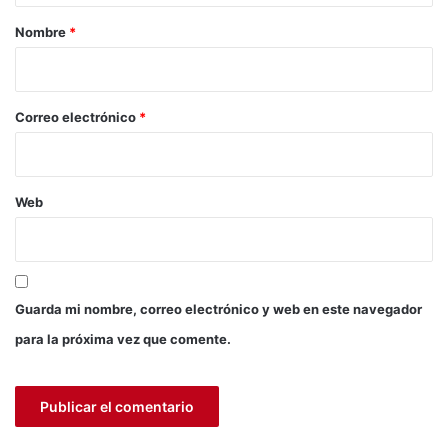
o
r
Nombre
*
2
0
i
1
o
7
*
Correo electrónico
*
Web
Guarda mi nombre, correo electrónico y web en este navegador
para la próxima vez que comente.