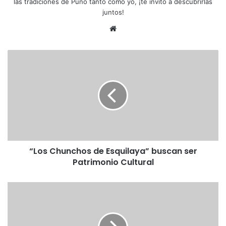
las tradiciones de Puno tanto como yo, ¡te invito a descubrirlas
juntos!
Siti
o
we
“
b
L
o
s
C
h
u
n
c
“Los Chunchos de Esquilaya” buscan ser
h
Patrimonio Cultural
o
s
d
P
e
e
E
r
s
ú
q