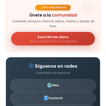
RECOMENDADO
Únete a la
comunidad
Contenido exclusivo sobre la cultura, música y danzas de
Puno
Suscribirme ahora
Activa la campanita para no perderte nada
Síguenos en redes
Conéctate con nosotros
Web
Facebook