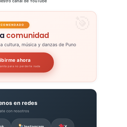
estro canal de YouTube
ECOMENDADO
la
comunidad
la cultura, música y danzas de Puno
ibirme ahora
panita para no perderte nada
enos en redes
ate con nosotros
ok
Instagram
X