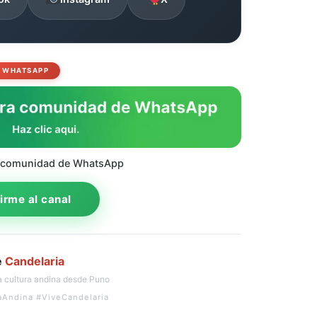
WHATSAPP
 comunidad de WhatsApp
rme al canal
e
Candelaria
 cultura andina desde Puno
aAndina #ViveCandelaria