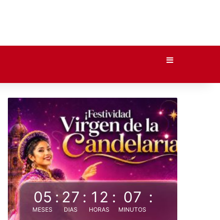
Barra lateral
05
:
27
:
12
:
07
:
MESES
DIAS
HORAS
MINUTOS