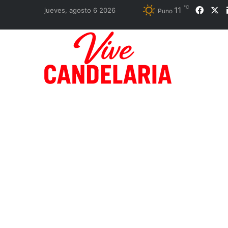
℃
11
Faceb
X
jueves, agosto 6 2026
Puno