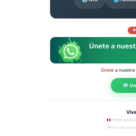
Únete
a nuestra
Uni
Viv
Preservando la
#Puno #Cultur