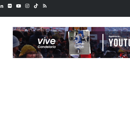
ook
LinkedIn
Flickr
YouTube
Instagram
TikTok
RSS