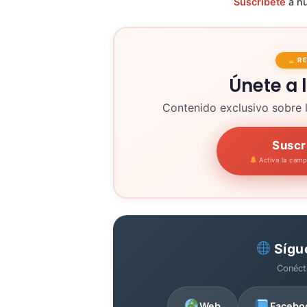
Suscríbete
a nu
R
Únete a 
Contenido exclusivo sobre 
Suscr
Activa la cam
Sígu
Conéct
Web
Facebo