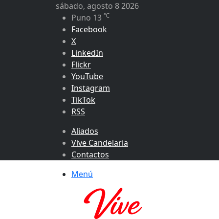
sábado, agosto 8 2026
℃
Puno
13
Facebook
X
LinkedIn
Flickr
YouTube
Instagram
TikTok
RSS
Aliados
Vive Candelaria
Contactos
Menú