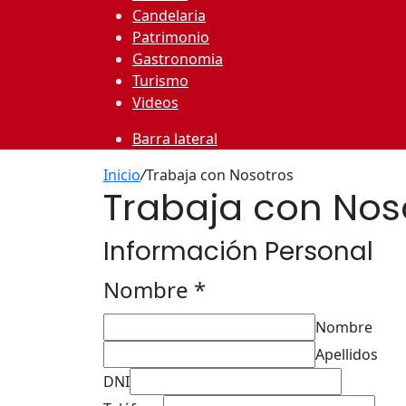
Candelaria
Patrimonio
Gastronomia
Turismo
Videos
Barra lateral
Inicio
/
Trabaja con Nosotros
Trabaja con Nos
Información Personal
Nombre
*
Nombre
Apellidos
DNI