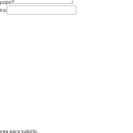
quipo?
ira:
área para subirlo.