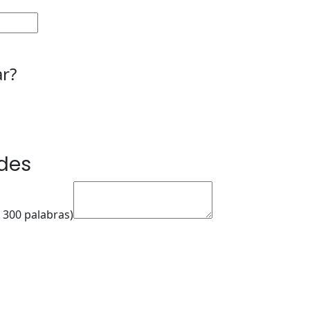
ar?
des
 300 palabras)