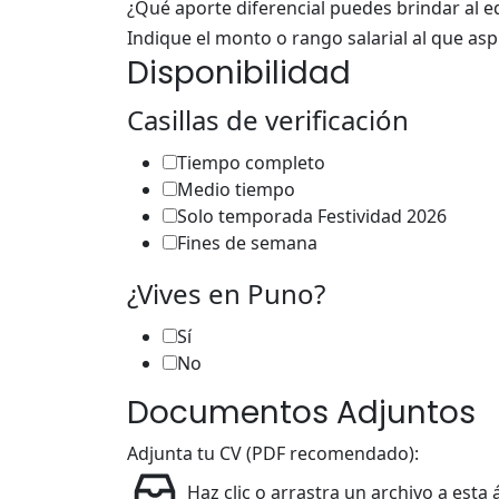
¿Qué aporte diferencial puedes brindar al e
Indique el monto o rango salarial al que asp
Disponibilidad
Casillas de verificación
Tiempo completo
Medio tiempo
Solo temporada Festividad 2026
Fines de semana
Indique
¿Vives en Puno?
Teléfono
Sí
en
No
Documentos Adjuntos
Adjunta tu CV (PDF recomendado):
Haz clic o arrastra un archivo a esta 