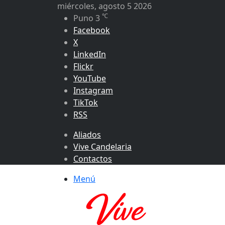
miércoles, agosto 5 2026
℃
Puno
3
Facebook
X
LinkedIn
Flickr
YouTube
Instagram
TikTok
RSS
Aliados
Vive Candelaria
Contactos
Menú