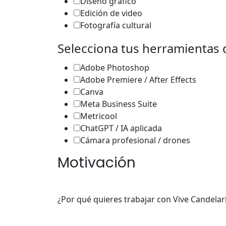
Diseño gráfico
Edición de video
Fotografía cultural
Selecciona tus herramientas
Adobe Photoshop
Adobe Premiere / After Effects
Canva
Meta Business Suite
Metricool
ChatGPT / IA aplicada
Cámara profesional / drones
Motivación
¿Por qué quieres trabajar con Vive Candelar