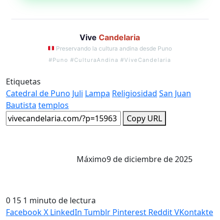
Vive
Candelaria
Preservando la cultura andina desde Puno
#Puno #CulturaAndina #ViveCandelaria
Etiquetas
Catedral de Puno
Juli
Lampa
Religiosidad
San Juan
Bautista
templos
Copy URL
Máximo
9 de diciembre de 2025
0
15
1 minuto de lectura
Facebook
X
LinkedIn
Tumblr
Pinterest
Reddit
VKontakte