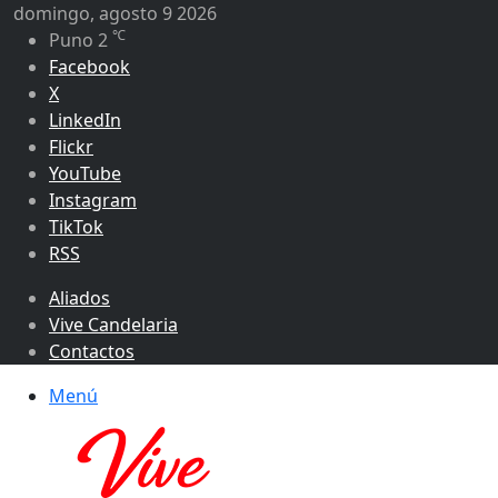
domingo, agosto 9 2026
℃
Puno
2
Facebook
X
LinkedIn
Flickr
YouTube
Instagram
TikTok
RSS
Aliados
Vive Candelaria
Contactos
Menú