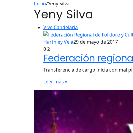
Inicio
/
Yeny Silva
Yeny Silva
Vive Candelaria
Harthley Vela
29 de mayo de 2017
0
2
Federación regional
Transferencia de cargo inicia con mal pi
Leer más »