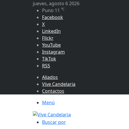
jueves, agosto 6 2026
℃
Puno
11
Facebook
X
LinkedIn
Flickr
YouTube
Instagram
TikTok
RSS
Aliados
Vive Candelaria
Contactos
Menú
Buscar por