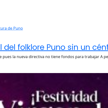
 del folklore Puno sin un cé
e pues la nueva directiva no tiene fondos para trabajar A p