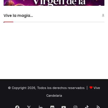
Vive la magia...
© Copyright 2026, Todos los derechos reservados |
Vive
Candelaria
Facebook
X
LinkedIn
Flickr
YouTube
Instagram
TikTok
RS