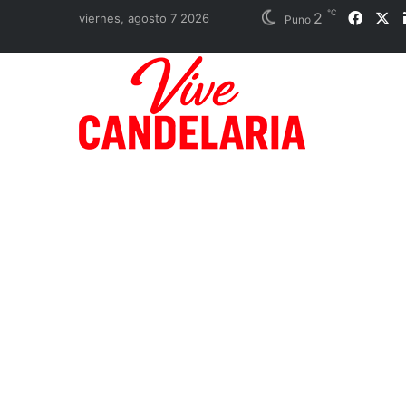
℃
2
Faceb
X
viernes, agosto 7 2026
Puno