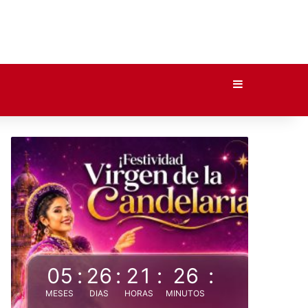
Barra lateral
05
:
26
:
21
:
26
:
MESES
DIAS
HORAS
MINUTOS