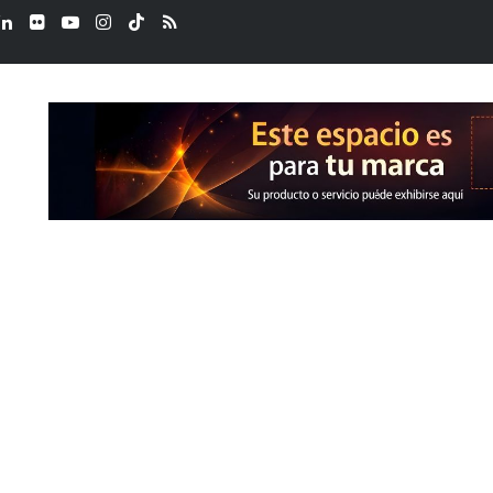
ook
LinkedIn
Flickr
YouTube
Instagram
TikTok
RSS