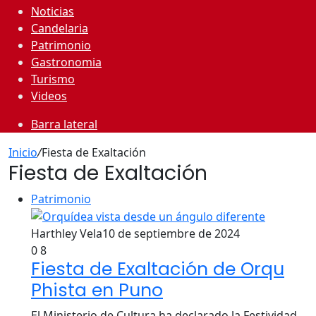
Noticias
Candelaria
Patrimonio
Gastronomia
Turismo
Videos
Barra lateral
Inicio
/
Fiesta de Exaltación
Fiesta de Exaltación
Patrimonio
Harthley Vela
10 de septiembre de 2024
0
8
Fiesta de Exaltación de Orqu
Phista en Puno
El Ministerio de Cultura ha declarado la Festividad