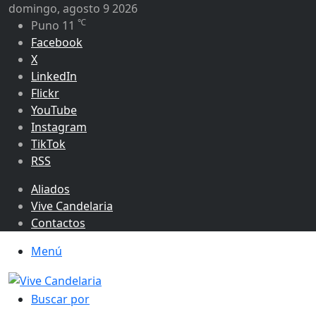
domingo, agosto 9 2026
℃
Puno
11
Facebook
X
LinkedIn
Flickr
YouTube
Instagram
TikTok
RSS
Aliados
Vive Candelaria
Contactos
Menú
Buscar por