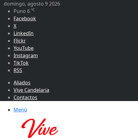
domingo, agosto 9 2026
℃
Puno
6
Facebook
X
LinkedIn
Flickr
YouTube
Instagram
TikTok
RSS
Aliados
Vive Candelaria
Contactos
Menú