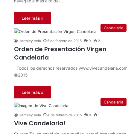
navegable más alto del…
Leer más »
Candelaria
Harthley Vela
5 de febrero de 2015
0
2
Orden de Presentación Virgen
Candelaria
Todos los derechos reservados www.vivecandelaria.com
©2015
Leer más »
Candelaria
Harthley Vela
4 de febrero de 2015
0
1
Vive Candelaria!
Cultura Tv, en canal de los puneños, estará transmitiendo