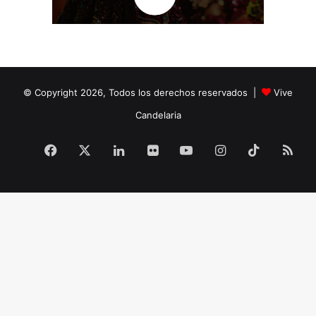
© Copyright 2026, Todos los derechos reservados |
Vive
Candelaria
Facebook
X
LinkedIn
Flickr
YouTube
Instagram
TikTok
RS