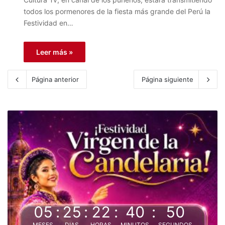
todos los pormenores de la fiesta más grande del Perú la
Festividad en…
Leer más »
Página anterior
Página siguiente
05
:
25
:
22
:
40
:
50
MESES
DIAS
HORAS
MINUTOS
SEGUNDOS