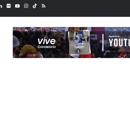
ook
LinkedIn
Flickr
YouTube
Instagram
TikTok
RSS