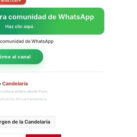
WHATSAPP
 comunidad de WhatsApp
rme al canal
e
Candelaria
 cultura andina desde Puno
aAndina #ViveCandelaria
irgen de la Candelaria