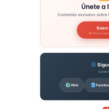
Únete a 
Contenido exclusivo sobre 
Suscr
Activa la cam
Sígu
Conéct
Web
Facebo