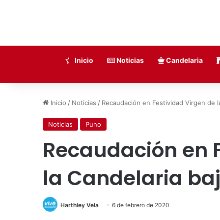
Inicio
Noticias
Candelaria
Inicio
/
Noticias
/
Recaudación en Festividad Virgen de la
Noticias
Puno
Recaudación en F
la Candelaria baj
Harthley Vela
6 de febrero de 2020