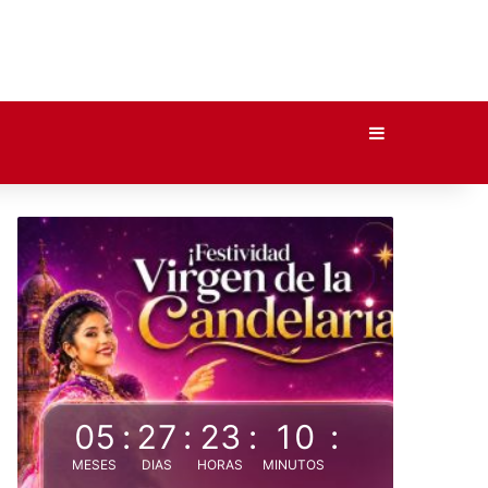
Barra lateral
05
:
27
:
23
:
10
:
MESES
DIAS
HORAS
MINUTOS