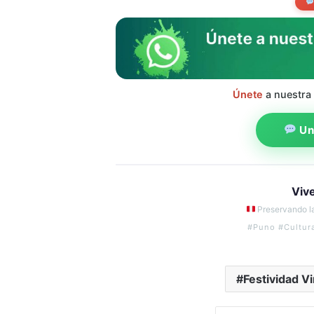
Únete
a nuestra
Uni
Viv
Preservando la
#Puno #Cultur
Festividad V