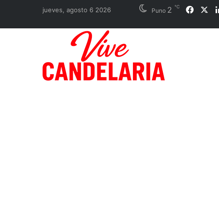
℃
2
Faceb
X
jueves, agosto 6 2026
Puno