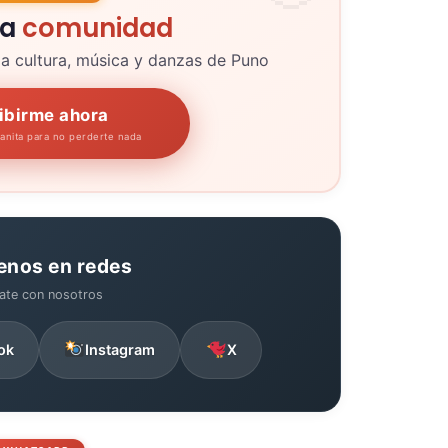
la
comunidad
la cultura, música y danzas de Puno
ibirme ahora
panita para no perderte nada
enos en redes
ate con nosotros
ok
Instagram
X