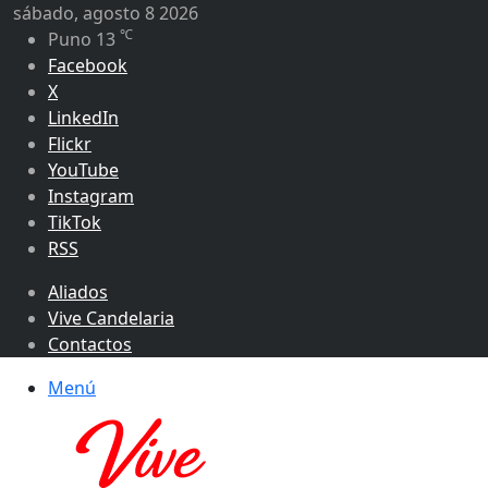
sábado, agosto 8 2026
℃
Puno
13
Facebook
X
LinkedIn
Flickr
YouTube
Instagram
TikTok
RSS
Aliados
Vive Candelaria
Contactos
Menú