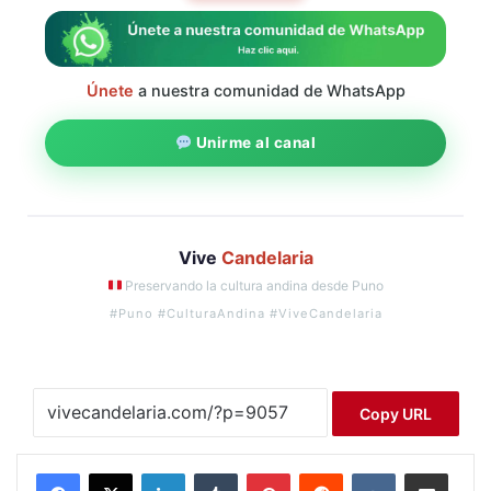
Únete
a nuestra comunidad de WhatsApp
Unirme al canal
Vive
Candelaria
Preservando la cultura andina desde Puno
#Puno #CulturaAndina #ViveCandelaria
Copy URL
LinkedIn
Tumblr
Pinterest
Reddit
VKontakte
Compartir por correo electrónico