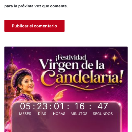
d
para la próxima vez que comente.
e
g
r
a
s
s
d
e
l
e
s
t
a
d
i
05
:
23
:
01
:
16
:
46
o
E
MESES
DIAS
HORAS
MINUTOS
SEGUNDOS
n
r
i