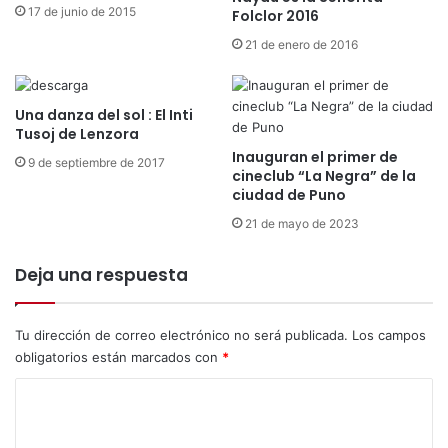
3
17 de junio de 2015
a
Folclor 2016
2
n
c
21 de enero de 2016
t
o
e
n
a
j
Una danza del sol : El Inti
r
u
Tusoj de Lenzora
s
n
Inauguran el primer de
o
9 de septiembre de 2017
t
cineclub “La Negra” de la
l
o
ciudad de Puno
u
s
c
21 de mayo de 2023
p
i
a
o
Deja una respuesta
r
n
t
e
i
s
Tu dirección de correo electrónico no será publicada.
Los campos
c
t
obligatorios están marcados con
*
i
é
p
c
C
a
n
r
o
i
á