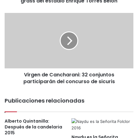
grass del estadio Enrique Torres Belón
l
a
V
C
i
a
r
n
g
d
e
e
n
l
d
a
e
r
C
i
Virgen de Cancharani: 32 conjuntos
a
a
participarán del concurso de sicuris
n
:
c
S
h
e
Publicaciones relacionadas
a
d
r
e
a
b
n
Alberto Quintanilla:
e
i
Después de la candelaria
p
2015
:
l
Naydu es la Señorita