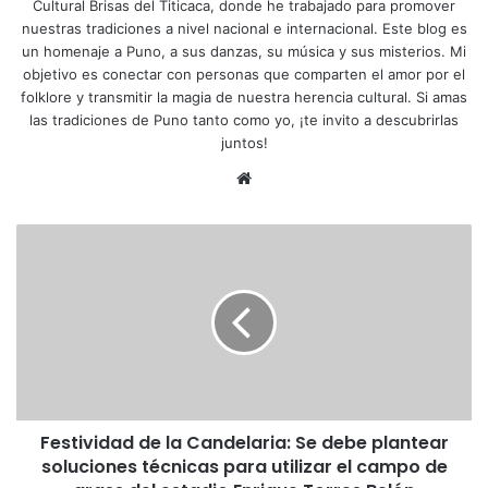
Cultural Brisas del Titicaca, donde he trabajado para promover
nuestras tradiciones a nivel nacional e internacional. Este blog es
un homenaje a Puno, a sus danzas, su música y sus misterios. Mi
objetivo es conectar con personas que comparten el amor por el
folklore y transmitir la magia de nuestra herencia cultural. Si amas
las tradiciones de Puno tanto como yo, ¡te invito a descubrirlas
juntos!
Siti
o
we
F
b
e
s
t
i
v
i
d
a
Festividad de la Candelaria: Se debe plantear
d
soluciones técnicas para utilizar el campo de
d
e