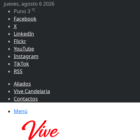
jueves, agosto 6 2026
℃
Puno
3
Facebook
X
LinkedIn
Flickr
YouTube
Instagram
TikTok
RSS
Aliados
Vive Candelaria
Contactos
Menú