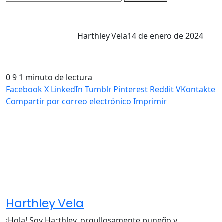
Harthley Vela
14 de enero de 2024
0
9
1 minuto de lectura
Facebook
X
LinkedIn
Tumblr
Pinterest
Reddit
VKontakte
Compartir por correo electrónico
Imprimir
Harthley Vela
¡Hola! Soy Harthley, orgullosamente puneño y