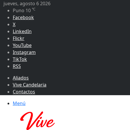
jueves, agosto 6 2026
℃
Puno
10
Facebook
X
LinkedIn
Flickr
YouTube
Instagram
TikTok
RSS
Aliados
Vive Candelaria
Contactos
Menú