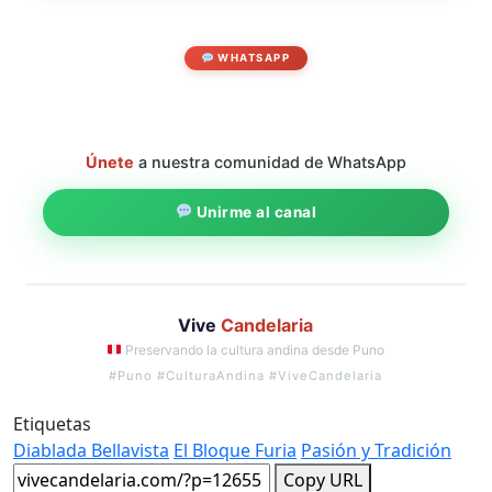
WHATSAPP
Únete
a nuestra comunidad de WhatsApp
Unirme al canal
Vive
Candelaria
Preservando la cultura andina desde Puno
#Puno #CulturaAndina #ViveCandelaria
Etiquetas
Diablada Bellavista
El Bloque Furia
Pasión y Tradición
Copy URL