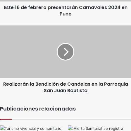
Puno
Este 16 de febrero presentarán Carnavales 2024 en
Puno
Realizarán
la
Bendición
de
Candelas
en
la
Parroquia
San
Realizarán la Bendición de Candelas en la Parroquia
Juan
San Juan Bautista
Bautista
Publicaciones relacionadas