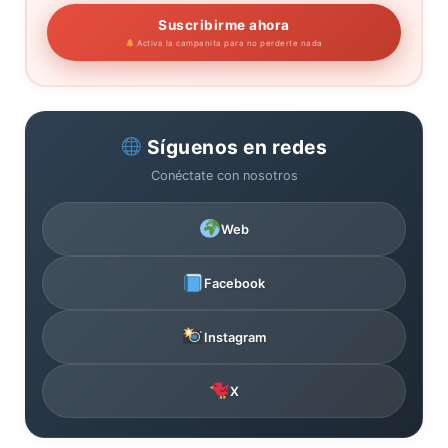
Suscribirme ahora
Activa la campanita para no perderte nada
Síguenos en redes
Conéctate con nosotros
Web
Facebook
Instagram
X