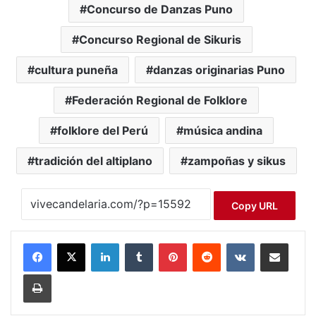
Concurso de Danzas Puno
Concurso Regional de Sikuris
cultura puneña
danzas originarias Puno
Federación Regional de Folklore
folklore del Perú
música andina
tradición del altiplano
zampoñas y sikus
Copy URL
LinkedIn
Tumblr
Pinterest
Reddit
VKontakte
Compartir por correo electrónico
Imprimir