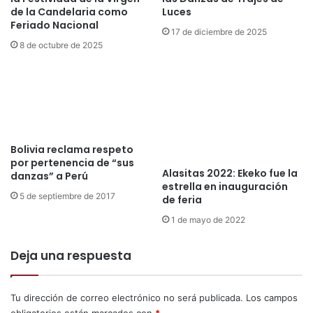
i
de la Candelaria como
Luces
I
a
Feriado Nacional
I
17 de diciembre de 2025
l
I
8 de octubre de 2025
c
C
o
o
m
n
o
c
D
u
e
r
s
s
Bolivia reclama respeto
t
o
por pertenencia de “sus
i
Alasitas 2022: Ekeko fue la
danzas” a Perú
R
n
estrella en inauguración
e
5 de septiembre de 2017
o
de feria
g
T
i
1 de mayo de 2022
u
o
r
n
Deja una respuesta
í
a
s
l
t
d
Tu dirección de correo electrónico no será publicada.
Los campos
i
e
obligatorios están marcados con
*