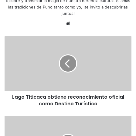
folklore y transmitir la magia de nuestra herencia cultural. Si amas
las tradiciones de Puno tanto como yo, ¡te invito a descubrirlas
juntos!
Siti
o
we
L
b
a
g
o
T
i
t
i
c
Lago Titicaca obtiene reconocimiento oficial
a
como Destino Turístico
c
a
o
R
b
e
t
s
i