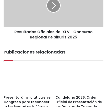
u
e
l
n
t
e
a
r
d
e
o
c
Resultados Oficiales del XLVIII Concurso
s
o
Regional de Sikuris 2025
O
n
f
o
i
c
Publicaciones relacionadas
c
i
i
m
a
i
l
e
e
n
s
t
d
o
e
o
l
f
X
Presentarán iniciativa en el
Candelaria 2026: Orden
i
Congreso para reconocer
Oficial de Presentación de
L
c
la Festividad de la Virgen
las Danzas de Trajes de
V