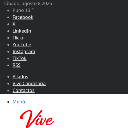
sábado, agosto 8 2026
℃
Puno
13
Facebook
X
LinkedIn
Flickr
YouTube
Instagram
TikTok
RSS
Aliados
Vive Candelaria
Contactos
Menú