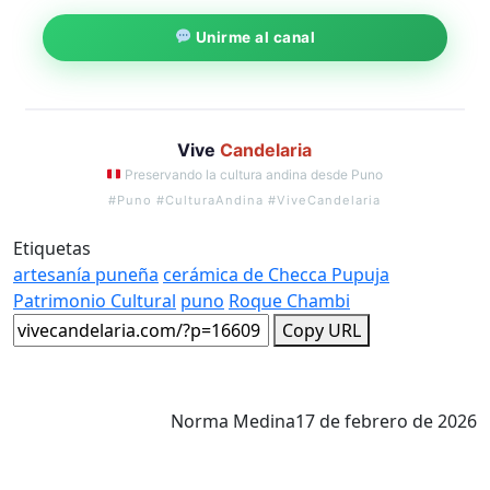
Unirme al canal
Vive
Candelaria
Preservando la cultura andina desde Puno
#Puno #CulturaAndina #ViveCandelaria
Etiquetas
artesanía puneña
cerámica de Checca Pupuja
Patrimonio Cultural
puno
Roque Chambi
Copy URL
Norma Medina
17 de febrero de 2026