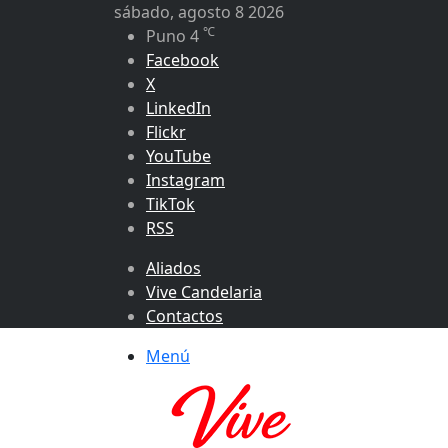
sábado, agosto 8 2026
℃
Puno
4
Facebook
X
LinkedIn
Flickr
YouTube
Instagram
TikTok
RSS
Aliados
Vive Candelaria
Contactos
Menú