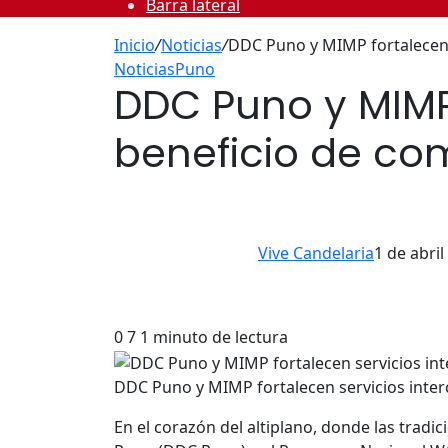
Barra lateral
Inicio
/
Noticias
/
DDC Puno y MIMP fortalecen 
Noticias
Puno
DDC Puno y MIMP 
beneficio de c
Vive Candelaria
1 de abril
0
7
1 minuto de lectura
DDC Puno y MIMP fortalecen servicios inte
En el corazón del altiplano, donde las tradic