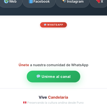
Web
Facebook
Instagram
X
WHATSAPP
Únete
a nuestra comunidad de WhatsApp
Unirme al canal
Vive
Candelaria
Preservando la cultura andina desde Puno