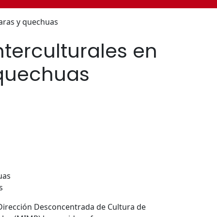
maras y quechuas
nterculturales en
 quechuas
s
la Dirección Desconcentrada de Cultura de