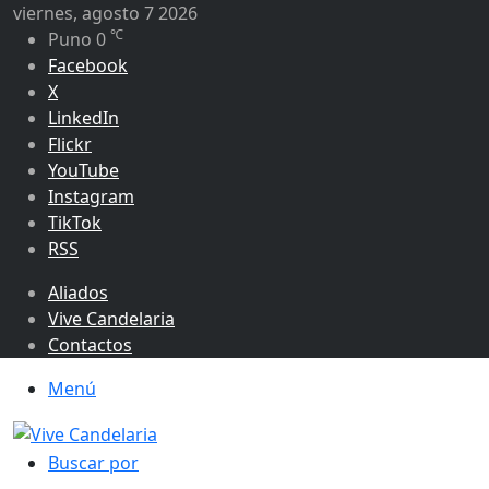
viernes, agosto 7 2026
℃
Puno
0
Facebook
X
LinkedIn
Flickr
YouTube
Instagram
TikTok
RSS
Aliados
Vive Candelaria
Contactos
Menú
Buscar por