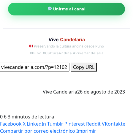
Unirme al canal
Vive
Candelaria
Preservando la cultura andina desde Puno
#Puno #CulturaAndina #ViveCandelaria
Copy URL
Vive Candelaria
26 de agosto de 2023
0
6
3 minutos de lectura
Facebook
X
LinkedIn
Tumblr
Pinterest
Reddit
VKontakte
Compartir por correo electrónico
Imprimir