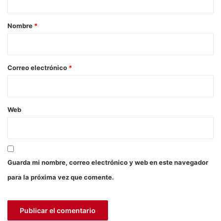
a
i
a
r
Nombre
*
n
i
z
a
o
e
*
Correo electrónico
*
n
t
r
e
Web
l
a
M
u
n
Guarda mi nombre, correo electrónico y web en este navegador
i
c
para la próxima vez que comente.
i
p
a
l