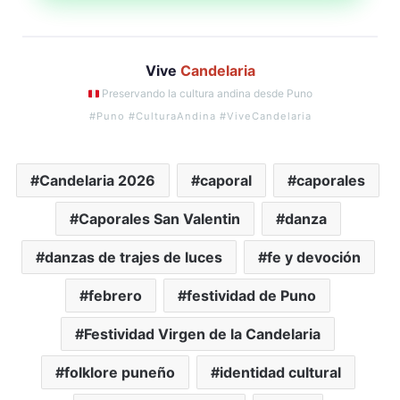
Vive
Candelaria
Preservando la cultura andina desde Puno
#Puno #CulturaAndina #ViveCandelaria
Candelaria 2026
caporal
caporales
Caporales San Valentin
danza
danzas de trajes de luces
fe y devoción
febrero
festividad de Puno
Festividad Virgen de la Candelaria
folklore puneño
identidad cultural