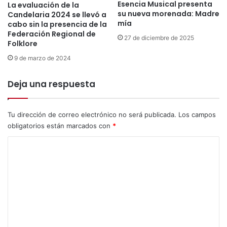
a
Esencia Musical presenta
La evaluación de la
n
su nueva morenada: Madre
b
Candelaria 2024 se llevó a
d
mía
cabo sin la presencia de la
i
e
Federación Regional de
e
27 de diciembre de 2025
l
Folklore
r
a
t
9 de marzo de 2024
r
a
i
t
Deja una respuesta
a
r
e
a
n
s
Tu dirección de correo electrónico no será publicada.
Los campos
P
h
u
obligatorios están marcados con
*
i
n
s
C
o
t
o
ó
r
m
i
e
c
n
a
a
t
l