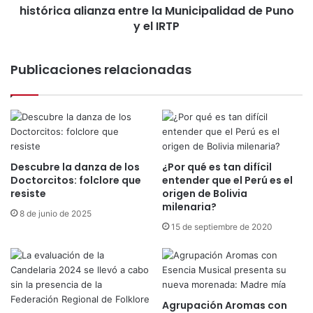
m
histórica alianza entre la Municipalidad de Puno
i
a
a
y el IRTP
n
2
t
0
o
Publicaciones relacionadas
2
s
6
d
b
e
r
l
i
a
l
V
l
i
Descubre la danza de los
¿Por qué es tan difícil
a
r
Doctorcitos: folclore que
entender que el Perú es el
r
resiste
origen de Bolivia
g
á
milenaria?
e
8 de junio de 2025
e
n
15 de septiembre de 2020
n
d
s
e
e
l
ñ
a
a
C
l
Agrupación Aromas con
a