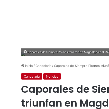
Caporales de Siempre Pitones triunfan en Magdalena del Ma
Inicio
/
Candelaria
/
Caporales de Siempre Pitones triun
Candelaria
Noticias
Caporales de Sie
triunfan en Magd