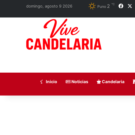
℃
2
Face
domingo, agosto 9 2026
Puno
Inicio
Noticias
Candelaria