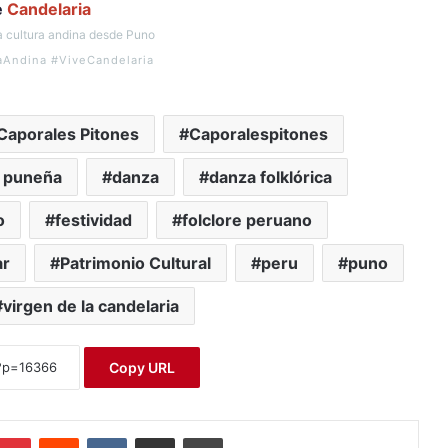
e
Candelaria
 cultura andina desde Puno
aAndina #ViveCandelaria
Caporales Pitones
Caporalespitones
a puneña
danza
danza folklórica
o
festividad
folclore peruano
ar
Patrimonio Cultural
peru
puno
virgen de la candelaria
Copy URL
Pinterest
Reddit
VKontakte
Compartir por correo electrónico
Imprimir