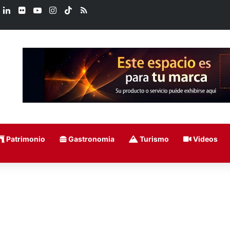
book
X
LinkedIn
Flickr
YouTube
Instagram
TikTok
RSS
Patrimonio
Gastronomia
Turismo
Videos