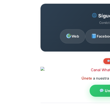
Sígu
Conéct
Web
Facebo
Únete
a nuestra
Uni