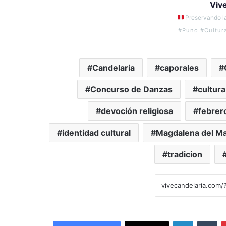
Viv
Preservando la
#Puno #Cultur
Candelaria
caporales
Concurso de Danzas
cultur
devoción religiosa
febrer
identidad cultural
Magdalena del M
tradicion
LinkedIn
Tumblr