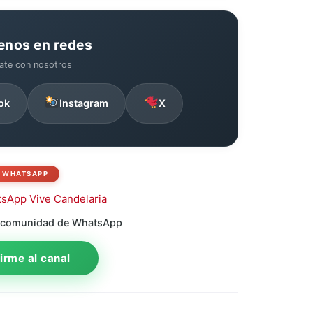
enos en redes
ate con nosotros
ok
Instagram
X
WHATSAPP
 comunidad de WhatsApp
rme al canal