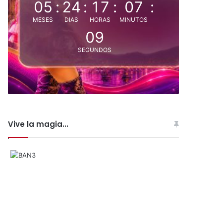
05
:
24
:
17
:
07
:
MESES
DIAS
HORAS
MINUTOS
08
SEGUNDOS
Vive la magia...