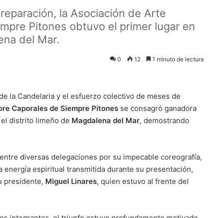
reparación, la Asociación de Arte
empre Pitones obtuvo el primer lugar en
na del Mar.
0
12
1 minuto de lectura
de la Candelaria y el esfuerzo colectivo de meses de
lore Caporales de Siempre Pitones
se consagró ganadora
el distrito limeño de
Magdalena del Mar
, demostrando
 entre diversas delegaciones por su impecable coreografía,
a energía espiritual transmitida durante su presentación,
su presidente,
Miguel Linares
, quien estuvo al frente del
os integrantes, el triunfo estuvo profundamente motivado