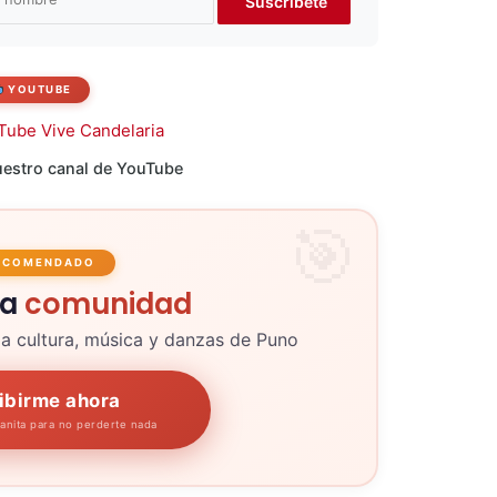
YOUTUBE
estro canal de YouTube
ECOMENDADO
la
comunidad
la cultura, música y danzas de Puno
ibirme ahora
panita para no perderte nada